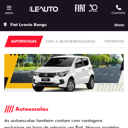
MENU
CONTATO
Fiat Leauto Bangu
Alterar
AUTOESCOLAS
CNPJ E MICROEMPRESÁRIOS
PRODUTORES
Autoescolas
As autoescolas também contam com vantagens
exclusivas na hora de adquirir um Fiat. Nossos modelos