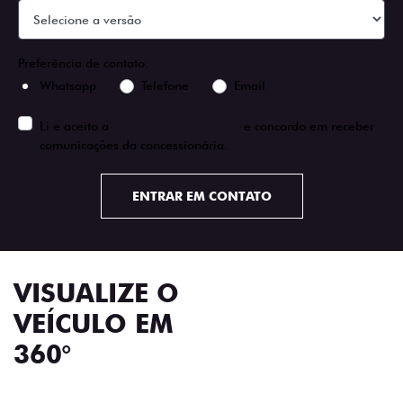
Preferência de contato:
Whatsapp
Telefone
Email
Li e aceito a
Política de Privacidade
e concordo em receber
comunicações da concessionária.
ENTRAR EM CONTATO
VISUALIZE O
VEÍCULO EM
360°