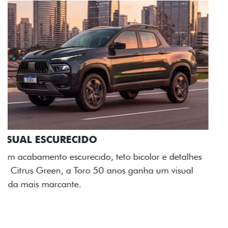
ADESIVOS ESTILIZADOS
Os adesivos aplicados no capô e nas laterais
reforçam a identidade única dessa edição para lá de
comemorativa.
Próximo
Previous
Next
Tecnologia de série