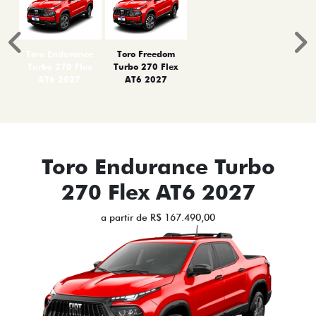
Anterior
P
Toro Endurance
Toro Freedom
Turbo 270 Flex
Turbo 270 Flex
AT6 2027
AT6 2027
Toro Endurance Turbo
270 Flex AT6 2027
a partir de R$ 167.490,00