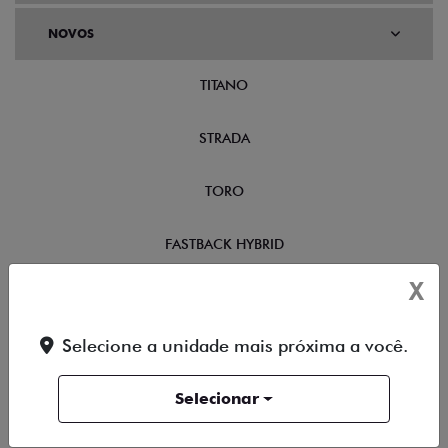
NOVOS
TITANO
STRADA
TORO
FASTBACK HYBRID
X
PULSE
Selecione a unidade mais próxima a você.
FASTBACK
Selecionar
CRONOS