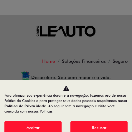
Home
Soluções Financeiras
Seguro
Desacelere. Seu bem maior é a vida.
Para otimizar sua experiência durante a navegação, fazemos uso de nossa
Política de Cookies e para proteger seus dados pessoais respeitamos nossa
LEAUTO MILANO VEICULOS LTDA
Política de Privacidade
. Ao seguir com a navegação e visita você
concorda com nossas Políticas.
26.454.149/0001-34
Aceitar
Recusar
Desenvolvido pela DEALERSPACE ® Direitos Reservados.