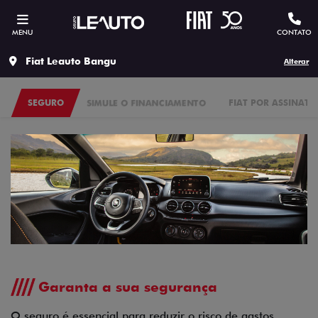
MENU
CONTATO
Fiat Leauto Bangu
Alterar
SEGURO
SIMULE O FINANCIAMENTO
FIAT POR ASSINATU
Garanta a sua segurança
O seguro é essencial para reduzir o risco de gastos